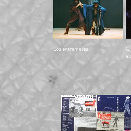
Los entremeses
Qu
ac