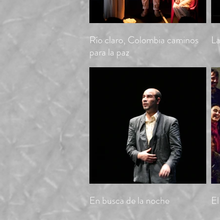
Río claro, Colombia caminos
La
para la paz
En busca de la noche
El