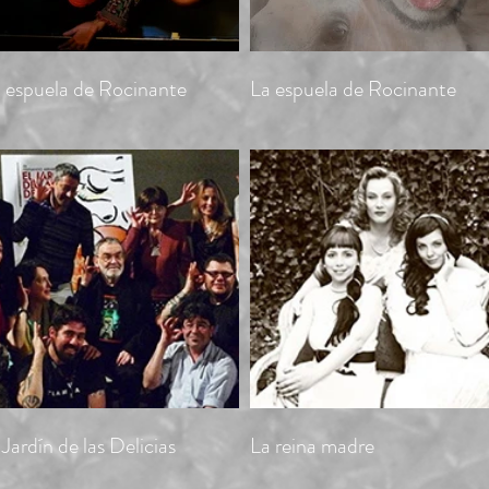
 espuela de Rocinante
La espuela de Rocinante
 Jardín de las Delicias
La reina madre