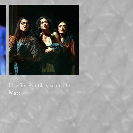
El señor Puntila y su criado
Matti